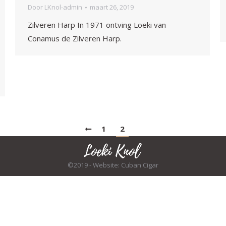
Door
LKnol-admin
maart 26, 2019
Zilveren Harp In 1971 ontving Loeki van
Conamus de Zilveren Harp.
1
2
©2019 - Website: Cuban Cigar