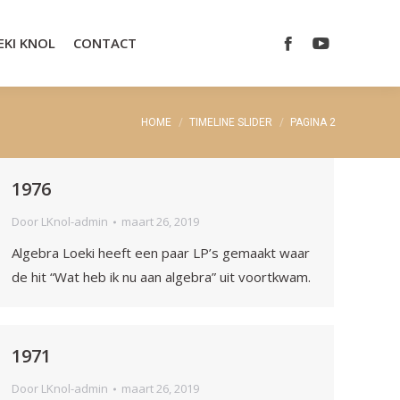
EKI KNOL
CONTACT
Facebook
YouTube
Je bent hier:
HOME
TIMELINE SLIDER
PAGINA 2
1976
Door
LKnol-admin
maart 26, 2019
Algebra Loeki heeft een paar LP’s gemaakt waar
de hit “Wat heb ik nu aan algebra” uit voortkwam.
1971
Door
LKnol-admin
maart 26, 2019