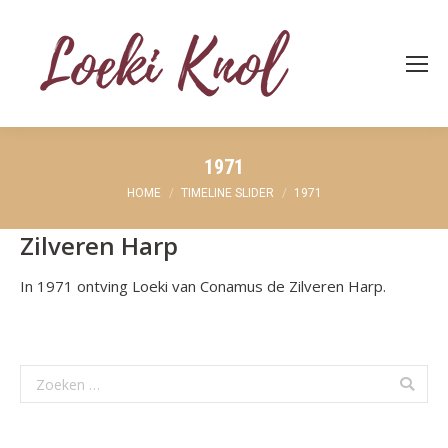
1971
Je bent hier:
HOME
TIMELINE SLIDER
1971
Zilveren Harp
In 1971 ontving Loeki van Conamus de Zilveren Harp.
Search: