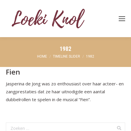
1982
Je bent hier:
HOME
TIMELINE SLIDER
1982
Fien
Jasperina de Jong was zo enthousiast over haar acteer- en
zangprestaties dat ze haar uitnodigde een aantal
dubbelrollen te spelen in de musical “Fien”.
Search: